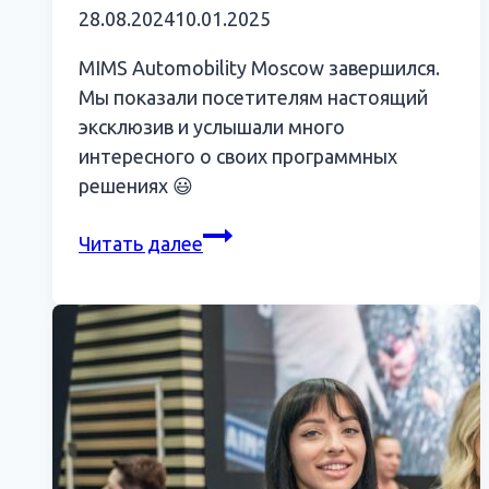
28.08.2024
10.01.2025
MIMS Automobility Moscow завершился.
Мы показали посетителям настоящий
эксклюзив и услышали много
интересного о своих программных
решениях 😃
Эксклюзив,
Читать далее
скидки
и
рекорды
посещаемости:
АвтоДилер
о
MIMS
Automobility