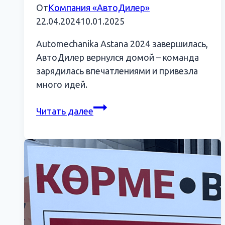
От
Компания «АвтоДилер»
22.04.2024
10.01.2025
Automechanika Astana 2024 завершилась,
АвтоДилер вернулся домой – команда
зарядилась впечатлениями и привезла
много идей.
Классные
Читать далее
тачки,
передовые
технологии
и
толпы
посетителей