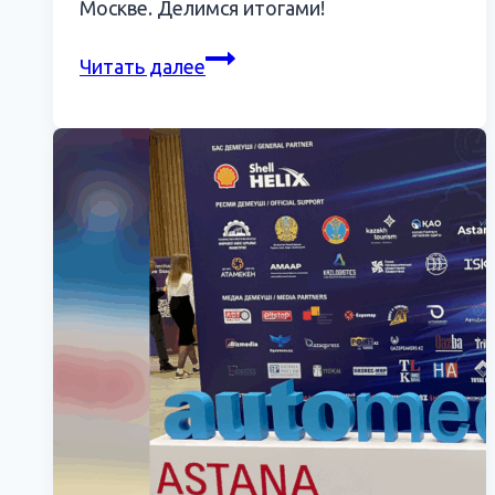
Москве. Делимся итогами!
4
Читать далее
дня
на
MIMS
Automobility
Moscow
2025