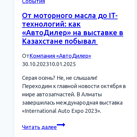
События
От моторного масла до IT-
технологий: как
«АвтоДилер» на выставке в
Казахстане побывал
От
Компания «АвтоДилер»
30.10.2023
10.01.2025
Серая осень? Не, не слышали!
Переходим к главной новости октября в
мире автозапчастей. В Алматы
завершилась международная выставка
«International Auto Expo 2023».
От
Читать далее
моторного