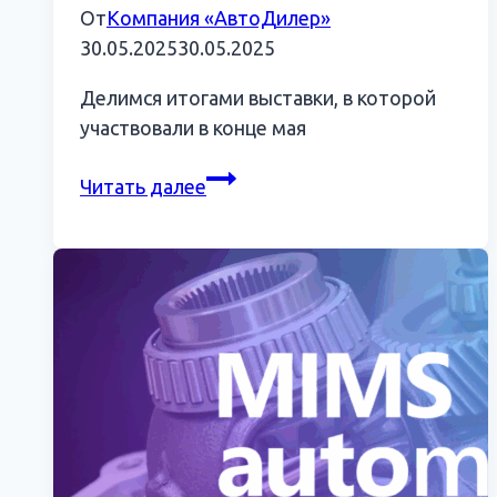
От
Компания «АвтоДилер»
30.05.2025
30.05.2025
Делимся итогами выставки, в которой
участвовали в конце мая
СТО
Читать далее
Expo-
2025:
технологии
будущего
на
московской
площадке