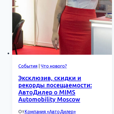
События
|
Что нового?
Эксклюзив, скидки и
рекорды посещаемости:
АвтоДилер о MIMS
Automobility Moscow
От
Компания «АвтоДилер»