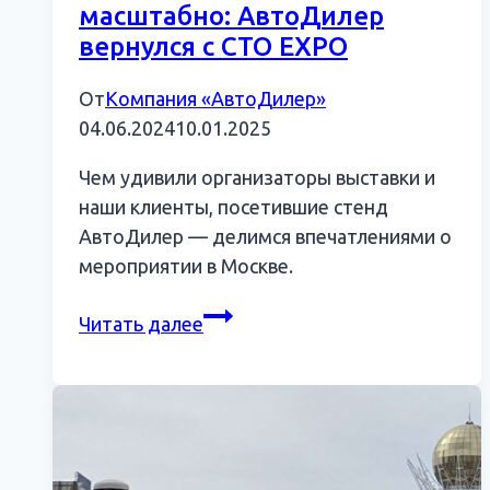
масштабно: АвтоДилер
вернулся с СТО EXPO
От
Компания «АвтоДилер»
04.06.2024
10.01.2025
Чем удивили организаторы выставки и
наши клиенты, посетившие стенд
АвтоДилер — делимся впечатлениями о
мероприятии в Москве.
Зрелищно,
Читать далее
познавательно,
масштабно:
АвтоДилер
вернулся
с