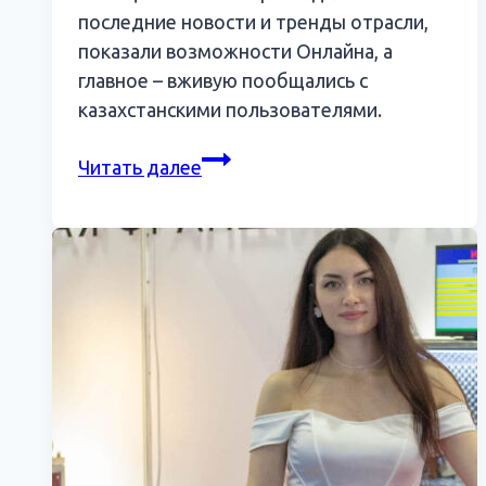
последние новости и тренды отрасли,
показали возможности Онлайна, а
главное – вживую пообщались с
казахстанскими пользователями.
Тренды
Читать далее
отрасли,
инновации
и
технологии: International
Auto
Expo
глазами
АвтоДилера