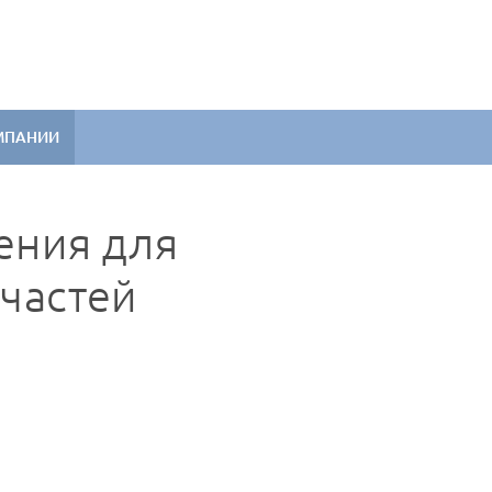
МПАНИИ
ения для
пчастей