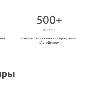
500+
тысяч
шей
Количество скачиваний программы
«АвтоДилер»
иры