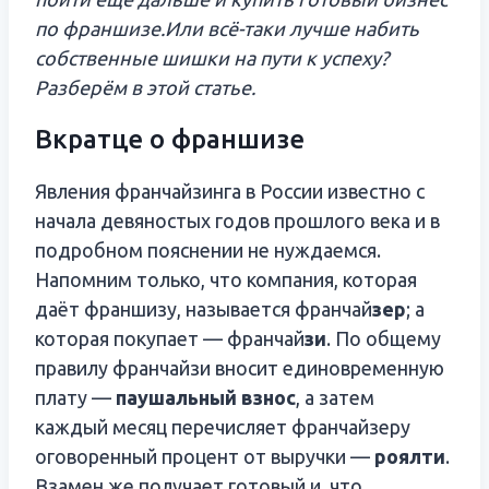
по франшизе.
Или всё-таки лучше набить
собственные шишки на пути к успеху?
Разберём в этой статье.
Вкратце о франшизе
Явления франчайзинга в России известно с
начала девяностых годов прошлого века и в
подробном пояснении не нуждаемся.
Напомним только, что компания, которая
даёт франшизу, называется франчай
з
ер
; а
которая покупает — франчай
зи
. По общему
правилу франчайзи вносит единовременную
плату —
паушальный взнос
, а затем
каждый месяц перечисляет франчайзеру
оговоренный процент от выручки —
роялти
.
Взамен же получает готовый и, что