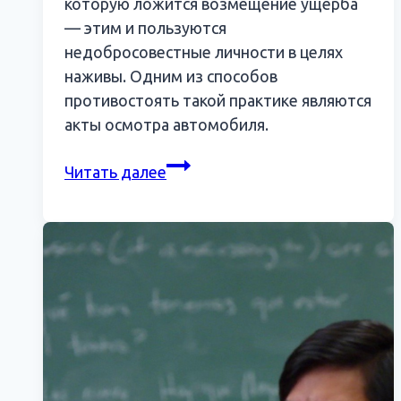
которую ложится возмещение ущерба
— этим и пользуются
недобросовестные личности в целях
наживы. Одним из способов
противостоять такой практике являются
акты осмотра автомобиля.
Акт
Читать далее
осмотра
автомобиля
как
метод
борьбы
с
потребительским
экстремизмом