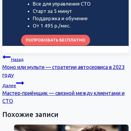
Все для управления СТО
Старт за 5 минут
Поддержка и обучение
От 1 495 р./мес.
ПОПРОБОВАТЬ БЕСПЛАТНО
Навигация
Назад
по
Моно или мульти — стратегии автосервиса в 2023
записям
году
Далее
Мастер-приёмщик — связной между клиентами и
СТО
Похожие записи