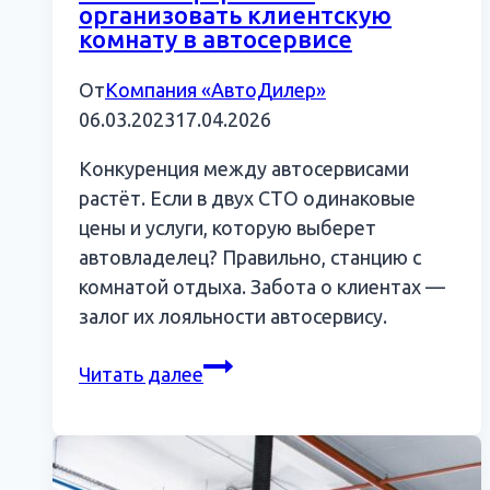
организовать клиентскую
комнату в автосервисе
От
Компания «АвтоДилер»
06.03.2023
17.04.2026
Конкуренция между автосервисами
растёт. Если в двух СТО одинаковые
цены и услуги, которую выберет
автовладелец? Правильно, станцию с
комнатой отдыха. Забота о клиентах —
залог их лояльности автосервису.
Зона
Читать далее
комфорта:
как
организовать
клиентскую