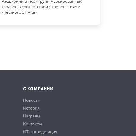
Расширили список групп маркированных
товаров в соответствии с требованиями
«Честного ЗНАКа»
О КОМПАНИИ
Новости
История
Награды
Контакты
ИТ-аккредитация