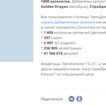
1600 каталогов
. Добавлены катало
Golden Dragon
(автобусы),
Стройд
Все пользователи Системы "АвтоДил
скачать добавленные каталоги
или в
в самой программе.Статистика по баз
*
1 600
каталогов запчастей (деталей
*
207
марок
*
2 907
3D моделей
*
256 905
иллюстрации
*
41 364 674
деталей
Владельцы "АвтоКаталог 15-25", а т
других разработчиков, могут приобр
Каталог" по специальной цене.
Поделиться