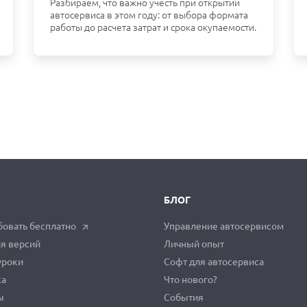
Разбираем, что важно учесть при открытии
автосервиса в этом году: от выбора формата
работы до расчета затрат и срока окупаемости.
БЛОГ
овать бесплатно
Управление автосервисом
я версий
Личный опыт
уроки
Софт для автосервиса
ка
Что нового?
ы
События