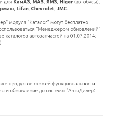
ги для
КамАЗ
,
МАЗ
,
ЯМЗ
,
Higer
(автобусы),
ормаш
,
Lifan
,
Chevrolet
,
JMC
.
ер" модуля "Каталог" могут бесплатно
оспользоваться "Менеджером обновлений"
е каталогов автозапчастей на 01.07.2014:
)
акже продуктов схожей функциональности
ести обновление до системы "АвтоДилер: