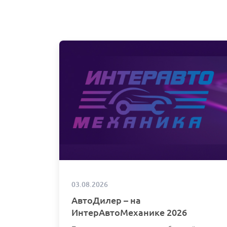
03.08.2026
АвтоДилер – на
ИнтерАвтоМеханике 2026