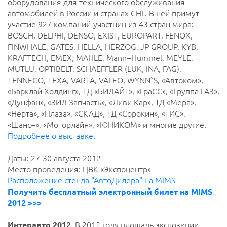
оборудования для технического обслуживания
автомобилей в России и странах СНГ. В ней примут
участие 927 компаний-участниц из 43 стран мира:
BOSCH, DELPHI, DENSO, EXIST, EUROPART, FENOX,
FINWHALE, GATES, HELLA, HERZOG, JP GROUP, KYB,
KRAFTECH, EMEX, MAHLE, Mann+Hummel, MEYLE,
MUTLU, OPTIBELT, SCHAEFFLER (LUK, INA, FAG),
TENNECO, TEXA, VARTA, VALEO, WYNN`S, «Автоком»,
«Барклай Холдинг», ТД «БИЛАЙТ», «ГраСС», «Группа ГАЗ»,
«Дунфан», «ЗИЛ Запчасть», «Ливи Кар», ТД «Мера»,
«Нерта», «Плаза», «СКАД», ТД «Сорокин», «ТИС»,
«Шанс+», «Моторлайн», «ЮНИКОМ» и многие другие.
Подробнее о выставке
.
Даты: 27-30 августа 2012
Место проведения: ЦВК «Экспоцентр»
Расположение стенда "АвтоДилера" на MIMS
Получить бесплатный электронный билет на MIMS
2012 >>>
Интеравто 2012
. В 2012 году площадь экспозиции