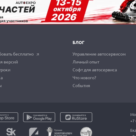
БЛОГ
овать бесплатно
Управление автосервисом
я версий
Личный опыт
уроки
Софт для автосервиса
ка
Что нового?
ы
События
Мо
+7 
Ек