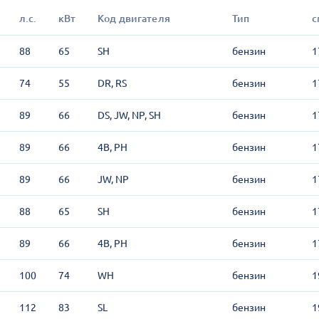
л.с.
кВт
Код двигателя
Тип
с
88
65
SH
бензин
1
74
55
DR, RS
бензин
1
89
66
DS, JW, NP, SH
бензин
1
89
66
4B, PH
бензин
1
89
66
JW, NP
бензин
1
88
65
SH
бензин
1
89
66
4B, PH
бензин
1
100
74
WH
бензин
1
112
83
SL
бензин
1