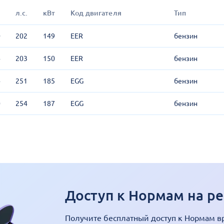
л.с.
кВт
Код двигателя
Тип
0
202
149
EER
бензин
4
203
150
EER
бензин
4
251
185
EGG
бензин
0
254
187
EGG
бензин
Доступ к Нормам на ре
Получите бесплатный доступ к Нормам в