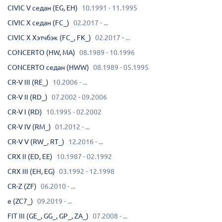
CIVIC V седан (EG, EH)
10.1991 - 11.1995
CIVIC X седан (FC_)
02.2017 - ...
CIVIC X Хэтчбэк (FC_, FK_)
02.2017 - ...
CONCERTO (HW, MA)
08.1989 - 10.1996
CONCERTO седан (HWW)
08.1989 - 05.1995
CR-V III (RE_)
10.2006 - ...
CR-V II (RD_)
07.2002 - 09.2006
CR-V I (RD)
10.1995 - 02.2002
CR-V IV (RM_)
01.2012 - ...
CR-V V (RW_, RT_)
12.2016 - ...
CRX II (ED, EE)
10.1987 - 02.1992
CRX III (EH, EG)
03.1992 - 12.1998
CR-Z (ZF)
06.2010 - ...
e (ZC7_)
09.2019 - ...
FIT III (GE_, GG_, GP_, ZA_)
07.2008 - ...