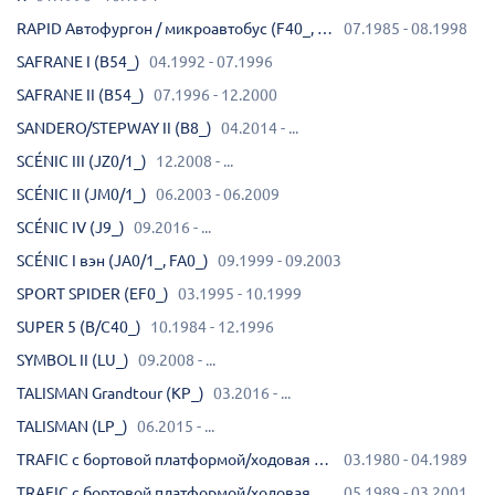
RAPID Автофургон / микроавтобус (F40_, G40_)
07.1985 - 08.1998
SAFRANE I (B54_)
04.1992 - 07.1996
SAFRANE II (B54_)
07.1996 - 12.2000
SANDERO/STEPWAY II (B8_)
04.2014 - ...
SCÉNIC III (JZ0/1_)
12.2008 - ...
SCÉNIC II (JM0/1_)
06.2003 - 06.2009
SCÉNIC IV (J9_)
09.2016 - ...
SCÉNIC I вэн (JA0/1_, FA0_)
09.1999 - 09.2003
SPORT SPIDER (EF0_)
03.1995 - 10.1999
SUPER 5 (B/C40_)
10.1984 - 12.1996
SYMBOL II (LU_)
09.2008 - ...
TALISMAN Grandtour (KP_)
03.2016 - ...
TALISMAN (LP_)
06.2015 - ...
TRAFIC c бортовой платформой/ходовая часть (T_, P_, V_)
03.1980 - 04.1989
TRAFIC c бортовой платформой/ходовая часть (T_, P_, V_)
05.1989 - 03.2001