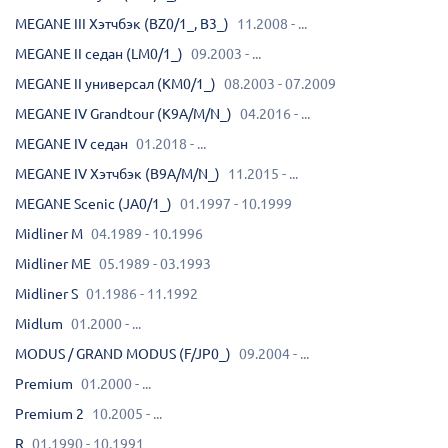
MEGANE III Хэтчбэк (BZ0/1_, B3_)
11.2008 - ...
MEGANE II седан (LM0/1_)
09.2003 - ...
MEGANE II универсал (KM0/1_)
08.2003 - 07.2009
MEGANE IV Grandtour (K9A/M/N_)
04.2016 - ...
MEGANE IV седан
01.2018 - ...
MEGANE IV Хэтчбэк (B9A/M/N_)
11.2015 - ...
MEGANE Scenic (JA0/1_)
01.1997 - 10.1999
Midliner M
04.1989 - 10.1996
Midliner ME
05.1989 - 03.1993
Midliner S
01.1986 - 11.1992
Midlum
01.2000 - ...
MODUS / GRAND MODUS (F/JP0_)
09.2004 - ...
Premium
01.2000 - ...
Premium 2
10.2005 - ...
R
01.1990 - 10.1991