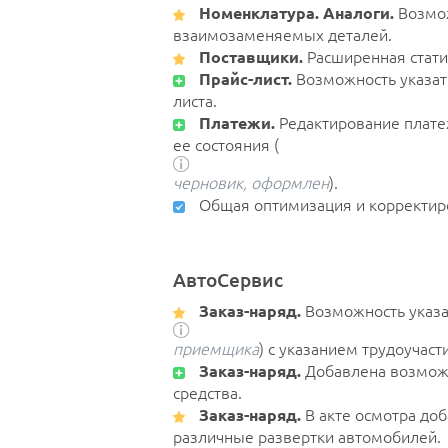
Номенклатура. Аналоги.
Возмож
взаимозаменяемых деталей.
Поставщики.
Расширенная стати
Прайс-лист.
Возможность указать
листа.
Платежи.
Редактирование плате
ее состояния (
черновик, оформлен
).
Общая оптимизация и корректир
АвтоСервис
Заказ-наряд.
Возможность указа
приемщика
) с указанием трудоучаст
Заказ-наряд.
Добавлена возможн
средства.
Заказ-наряд.
В акте осмотра до
различные развертки автомобилей.