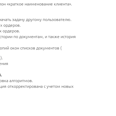
он «краткое наименование клиента».
начать задачу другому пользователю.
х ордеров.
х ордеров.
тории по документам, и также история
опий окон списков документов (
.
).
ения
.
овка алгоритмов.
ция откорректирована с учетом новых