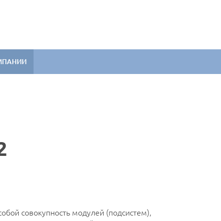
МПАНИИ
2
собой совокупность модулей (подсистем),