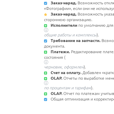
Заказ-наряд.
Возможность отклю
«Фотографии», если они не использу
Заказ-наряд.
Возможность указат
стороннюю организацию.
Исполнители
по умолчанию для 
общие работы и комплексы
).
Требование на запчасти.
Возмож
документа.
Платежи.
Редактирование платеж
состояния (
черновик, оформлен
).
Счет на оплату.
Добавлен «кратк
OLAP.
Отчеты по выработке мен
по процентам и тарифам
).
OLAP.
Отчет по платежам учитыва
Общая оптимизация и корректир