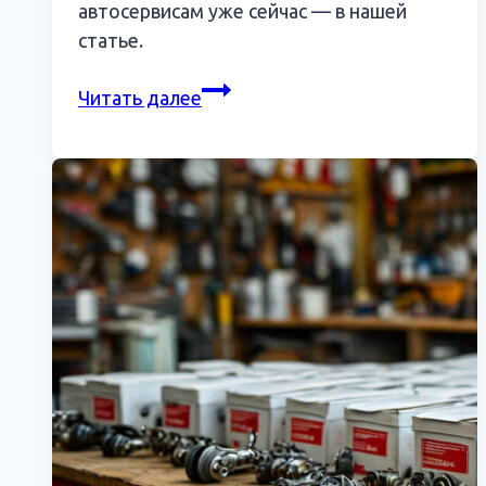
автосервисам уже сейчас — в нашей
статье.
Налоги
Читать далее
и
кассы
для
СТО
в
2025:
новинки
не
для
слабонервных