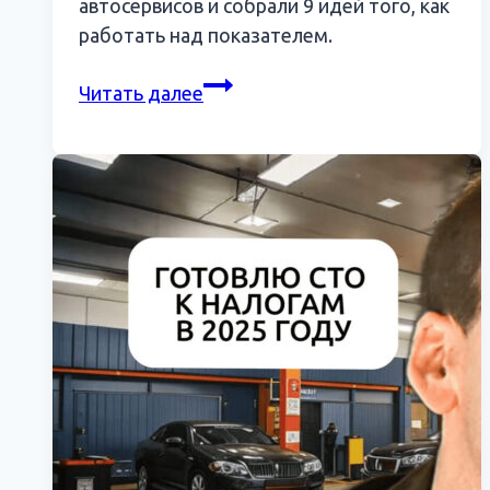
автосервисов и собрали 9 идей того, как
работать над показателем.
Как
Читать далее
автосервису
увеличить
средний
чек?