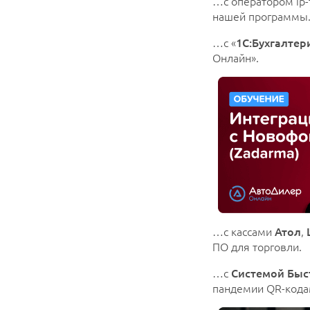
…с оператором ip-
нашей программы
…с «
1С:Бухгалтер
Онлайн».
…с кассами
Атол
,
ПО для торговли.
…с
Системой Быс
пандемии QR-кода