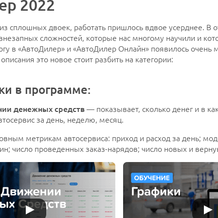
ер 2022
 из сплошных двоек, работать пришлось вдвое усерднее. В 
внезапных сложностей, которые нас многому научили и ко
огу в «АвтоДилер» и «АвтоДилер Онлайн» появилось очень м
 описания это новое стоит разбить на категории:
и в программе:
нии денежных средств
— показывает, сколько денег и в ка
тосервис за день, неделю, месяц.
овным метрикам автосервиса: приход и расход за день; мо
ин; число проведенных заказ-нарядов; число новых и верну