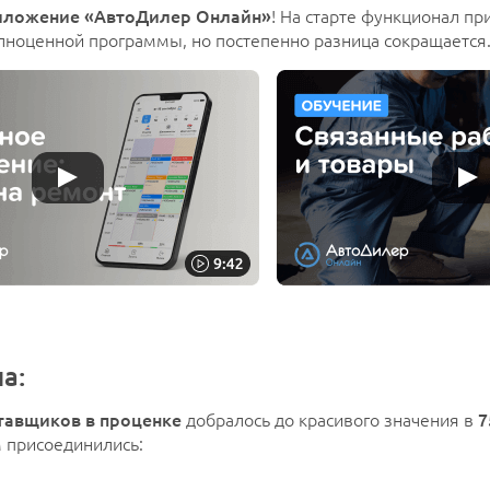
иложение «АвтоДилер Онлайн»
! На старте функционал п
олноценной программы, но постепенно разница сокращается
а:
тавщиков в проценке
добралось до красивого значения в
7
м присоединились: