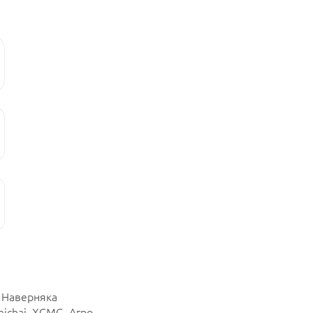
. Наверняка
ichai, XCMG, Агро,