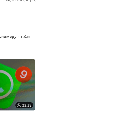
осномеру
, чтобы