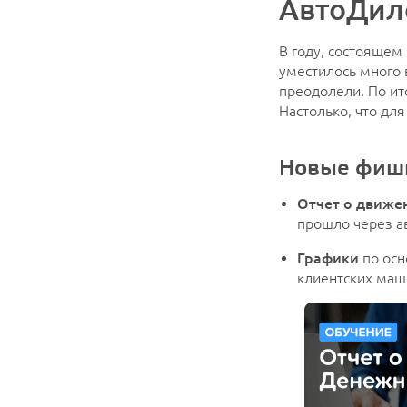
АвтоДил
В году, состоящем
уместилось много 
преодолели. По ит
Настолько, что для
Новые фишк
Отчет о движе
прошло через ав
Графики
по осн
клиентских маш