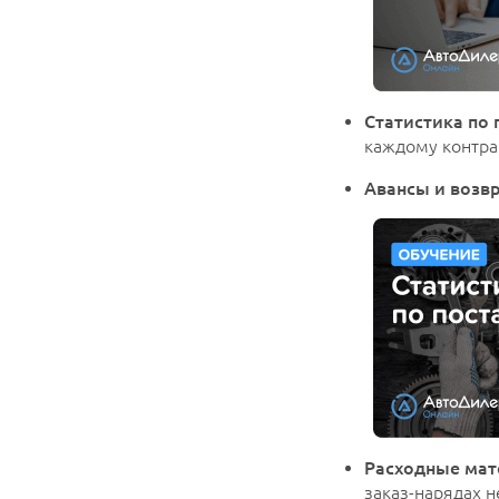
Статистика по
каждому контра
Авансы и возв
Расходные ма
заказ-нарядах н