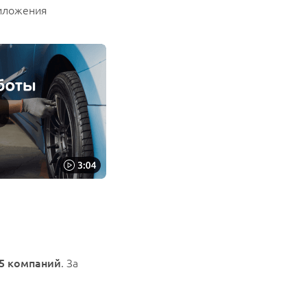
риложения
.
5 компаний
. За