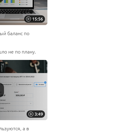
ый баланс по
ло не по плану.
ьзуются, а в