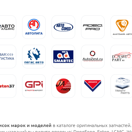
исок марок и моделей
в каталоге оригинальных запчастей
их названий вы видите впервые: DongFeng, Foton, LGMG, We