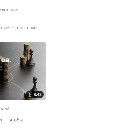
рмленные
нтам — опять же
лем!
ах — чтобы