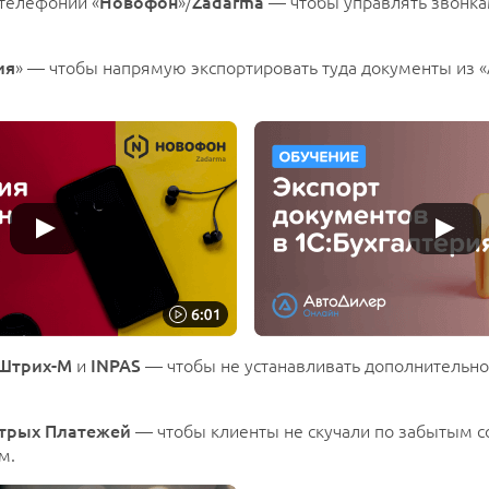
телефонии «
Новофон
»/
Zadarma
— чтобы управлять звонка
.
ия
» — чтобы напрямую экспортировать туда документы из 
Штрих-М
и
INPAS
— чтобы не устанавливать дополнительно
трых Платежей
— чтобы клиенты не скучали по забытым с
м.