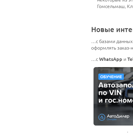
Гомсельмаш, Кл
Новые инте
…с базами данных
оформлять заказ-н
…с
WhatsApp
и
Te