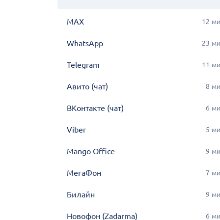
MAX
12
м
WhatsApp
23
м
Telegram
11
м
Авито (чат)
8
м
ВКонтакте (чат)
6
м
Viber
5
м
Mango Office
9
м
МегаФон
7
м
Билайн
9
м
Новофон (Zadarma)
6
м