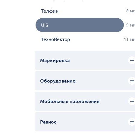
Телфин
8
м
UIS
9
м
ТехноВектор
11
м
Маркировка
Оборудование
Мобильные приложения
Разное