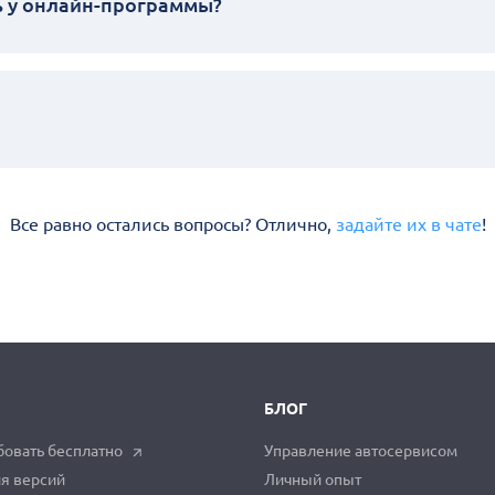
ь у онлайн-программы?
Все равно остались вопросы? Отлично,
задайте их в чате
!
БЛОГ
овать бесплатно
Управление автосервисом
я версий
Личный опыт