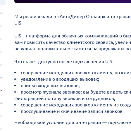
ин
Мы реализовали в «АвтоДилер Онлайн» интеграцию
UIS.
ин
UIS – платформа для облачных коммуникаций в би
ин
вам повысить качество клиентского сервиса, увели
результат, положительно скажется на продажах и л
ин
Что станет доступно после подключения UIS:
ин
cовершение исходящих звонков клиенту, по клик
ин
уведомление о входящих вызовах;
прием входящих вызовов;
ин
просмотр журнала звонков: вы будете видеть сп
фильтрацией по типу звонков и сотрудников;
ин
совершение исходящих звонков клиенту из созд
прослушивание и скачивание записи звонков.
ин
Необходимое условие для интеграции — подключен
ин