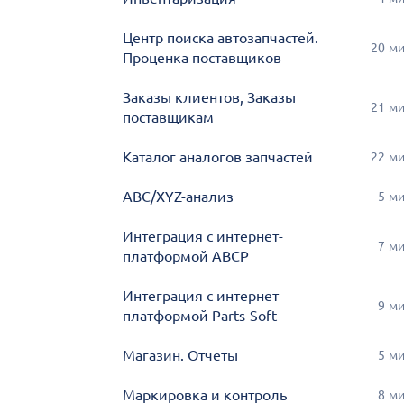
Центр поиска автозапчастей.
20
м
Проценка поставщиков
Заказы клиентов, Заказы
21
м
поставщикам
Каталог аналогов запчастей
22
м
ABC/XYZ-анализ
5
м
Интеграция с интернет-
7
м
платформой ABCP
Интеграция с интернет
9
м
платформой Parts-Soft
Магазин. Отчеты
5
м
Маркировка и контроль
8
м