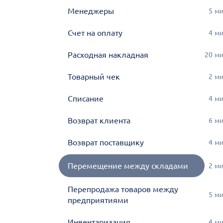
Менеджеры
5
м
Счет на оплату
4
м
Расходная накладная
20
м
Товарный чек
2
м
Списание
4
м
Возврат клиента
6
м
Возврат поставщику
4
м
Перемещение между складами
2
м
Перепродажа товаров между
5
м
предприятиями
Инвентаризация
4
м