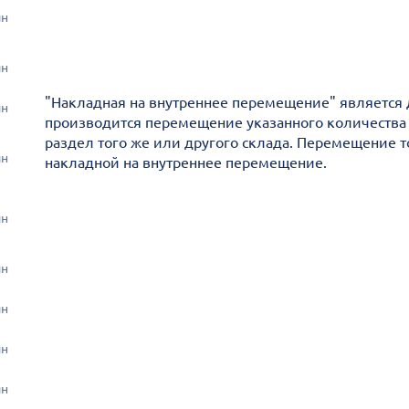
ин
ин
"Накладная на внутреннее перемещение" является 
ин
производится перемещение указанного количества т
раздел того же или другого склада. Перемещение 
ин
накладной на внутреннее перемещение.
ин
ин
ин
ин
ин