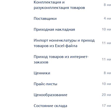
Комплектация и
8
м
разукомплектация товаров
Поставщики
4
м
Приходная накладная
10
м
Импорт номенклатуры и приход
11
м
товаров из Excel-файла
Приход товаров из интернет-
11
м
заказов
Ценники
8
м
Прайс-листы
10
м
Ценообразование
20
м
Состояние склада
17
м