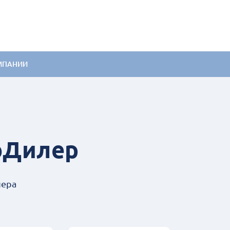
МПАНИИ
оДилер
лера